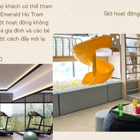
uý khách có thể tham
Giờ hoạt động 
ại Emerald Ho Tram
một hoạt động không
ả gia đình và các bé
t cách đầy mới lạ.
0