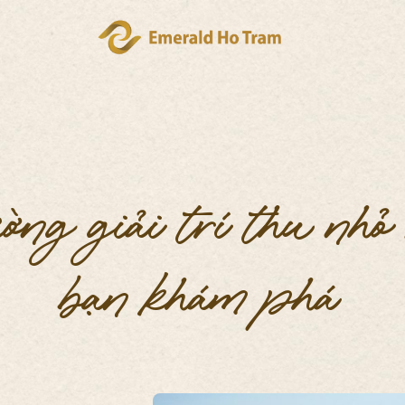
ờng giải trí thu nhỏ
bạn khám phá