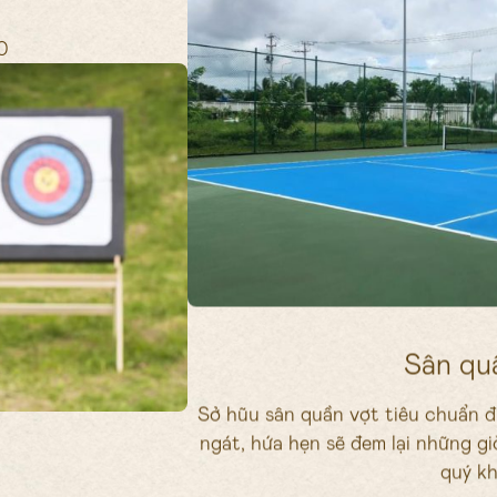
0
Sân qu
Sở hũu sân quần vợt tiêu chuẩn đ
ngát, hứa hẹn sẽ đem lại những giờ
quý kh