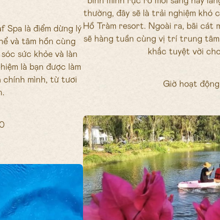
bình minh rực rỡ mỗi sáng hay lã
thường, đây sẽ là trải nghiệm khó 
Hồ Tràm resort. Ngoài ra, bãi cát
f Spa là điểm dừng lý
sẽ hàng tuần cùng vị trí trung tâm
thể và tâm hồn cùng
khắc tuyệt vời cho
 sóc sức khỏe và làn
ghiệm là bạn được làm
chính mình, từ tươi
Giờ hoạt động 
n.
00