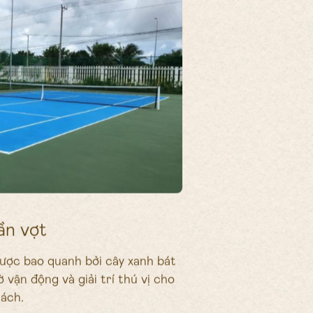
ần vợt
ược bao quanh bởi cây xanh bát
 vận động và giải trí thú vị cho
ách.