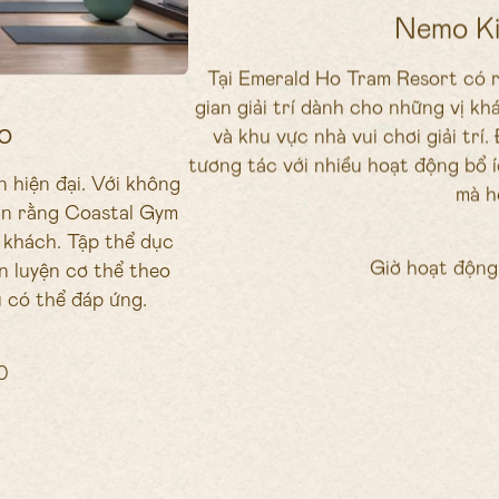
Nemo Ki
Tại Emerald Ho Tram Resort có r
gian giải trí dành cho những vị khá
o
và khu vực nhà vui chơi giải trí.
tương tác với nhiều hoạt động bổ í
n hiện đại. Với không
mà h
ắn rằng Coastal Gym
 khách. Tập thể dục
Giờ hoạt động 
n luyện cơ thể theo
 có thể đáp ứng.
0