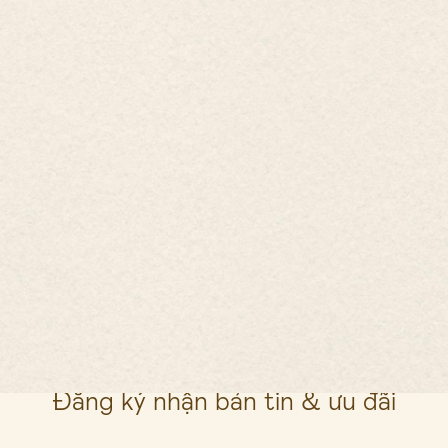
Đường Ven Biển, Ấp Hồ Tràm, Xã Hồ Tràm,
HCMC
0254 3776 789
0848 41 6689
0858 40 6689
info@emerald-hotram.com
Đăng ký nhận bản tin & ưu đãi