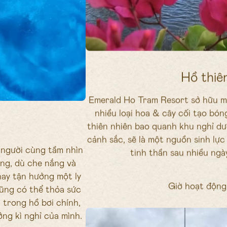
Hồ thiê
Emerald Ho Tram Resort sở hữu m
nhiều loại hoa & cây cối tạo bó
thiên nhiên bao quanh khu nghỉ dư
cảnh sắc, sẽ là một nguồn sinh lực
 người cùng tầm nhìn
tinh thần sau nhiều ngà
ắng, dù che nắng và
hay tận hưởng một ly
Giờ hoạt động 
cũng có thể thỏa sức
 trong hồ bơi chính,
ng kì nghỉ của mình.